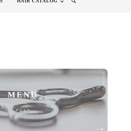
S
HAIR CATALOG
search
MENU
メニュー