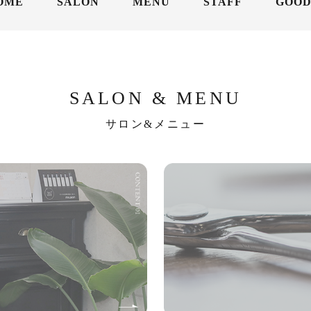
OME
SALON
MENU
STAFF
GOOD
SALON & MENU
サロン&メニュー