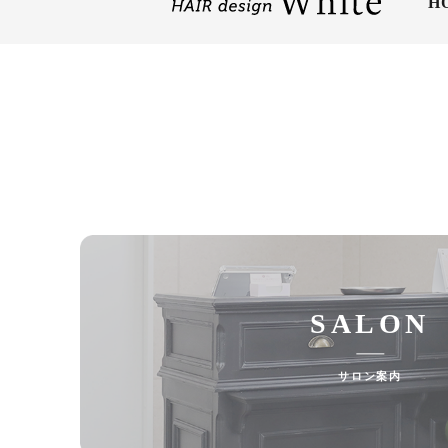
H
SALON
サロン案内